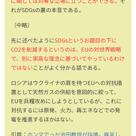
に関しては対等な立場に立つことができる。
そ
れがSDGsの裏の本音である。
（中略）
先に述べたように
SDGsというお題目の下に
CO2を削減するというのは、EUの対世界戦略
で、別に崇高な理念に基づいてやっているわけ
ではない
ことがよく分かる話である。
ロシアはウクライナの肩を持つEUへの対抗措
置として天然ガスの供給を意図的に絞って、
EUを兵糧攻めにしようとしているが、これに
対抗するには原発、火力、再エネなどでの発
電を推進するほかはない。
引用：
ホンマでっか池田教授が指摘。露呈し